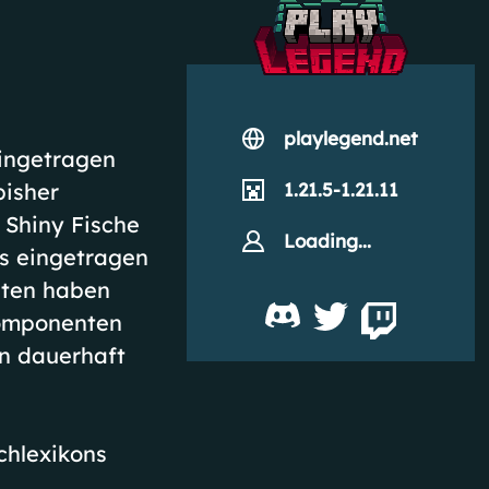
playlegend.net
eingetragen
bisher
1.21.5-1.21.11
 Shiny Fische
Loading...
ns eingetragen
nten haben
komponenten
en dauerhaft
chlexikons