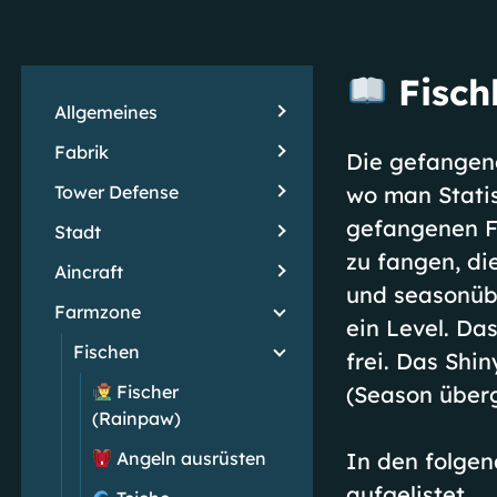
Fisch
Allgemeines
Fabrik
Die gefangen
Tower Defense
wo man Statis
gefangenen Fi
Stadt
zu fangen, di
Aincraft
und seasonüb
Farmzone
ein Level. Da
Fischen
frei. Das Shi
Fischer
(Season überg
(Rainpaw)
Angeln ausrüsten
In den folgen
aufgelistet.