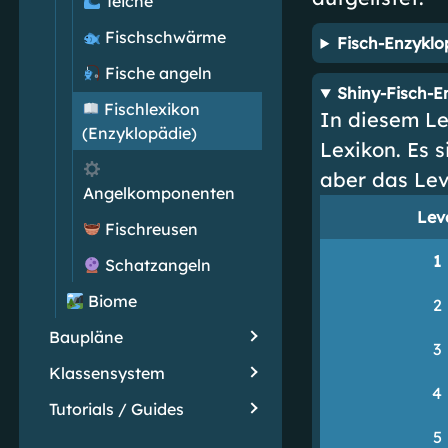
Teiche
Fischschwärme
Fisch-Enzyklo
Fische angeln
Shiny-Fisch-E
Fischlexikon
In diesem Le
(Enzyklopädie)
Lexikon. Es s
aber das Le
Angelkomponenten
Lev
Fischreusen
1
Schatzangeln
Biome
2
Baupläne
3
Klassensystem
4
Tutorials / Guides
5