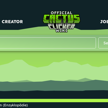
CREATOR
JO
n (Enzyklopädie)