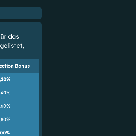
für das
gelistet,
lection Bonus
,20%
,40%
,60%
,80%
,00%