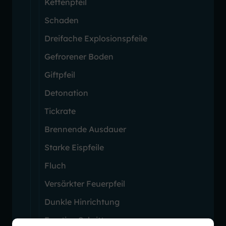
Kettenpfeil
Schaden
Dreifache Explosionspfeile
Gefrorener Boden
Giftpfeil
Detonation
Tickrate
Brennende Ausdauer
Starke Eispfeile
Fluch
Versärkter Feuerpfeil
Dunkle Hinrichtung
Frostige Schritte