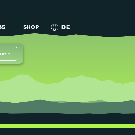
DE
BS
SHOP