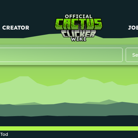
CREATOR
JO
 Tod