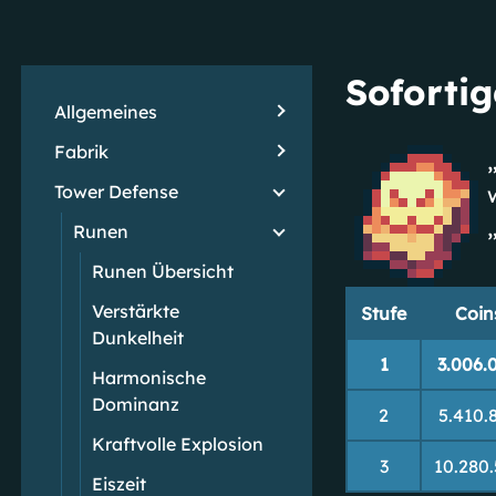
Sofortig
Allgemeines
Fabrik
Tower Defense
Runen
Runen Übersicht
Verstärkte
Stufe
Coin
Dunkelheit
1
3.006.
Harmonische
Dominanz
2
5.410.
Kraftvolle Explosion
3
10.280
Eiszeit