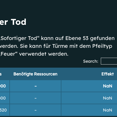
er Tod
„
Sofortiger Tod
“ kann auf Ebene 53 gefunden
werden. Sie kann für Türme mit dem Pfeiltyp
„Feuer“ verwendet werden.
Search:
s
Benötigte Ressourcen
Effekt
000
–
NaN
800
–
NaN
.520
–
NaN