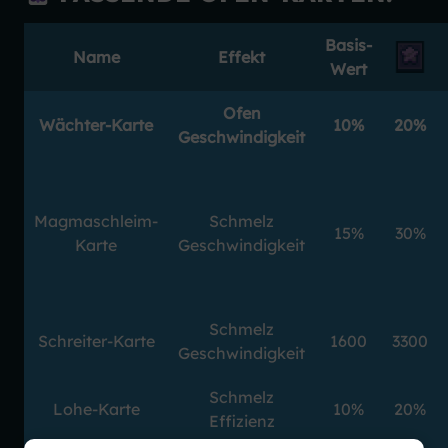
Basis-
Name
Effekt
Wert
Ofen
Wächter-Karte
10%
20%
Geschwindigkeit
Magmaschleim-
Schmelz
15%
30%
Karte
Geschwindigkeit
Schmelz
Schreiter-Karte
1600
3300
Geschwindigkeit
Schmelz
Lohe-Karte
10%
20%
Effizienz