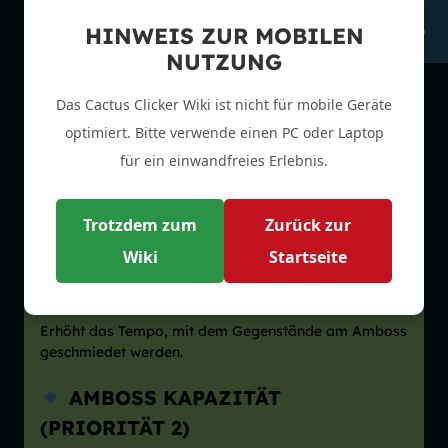
Schmelz
Hoglin-Karte
15%
30%
HINWEIS ZUR MOBILEN
Kapazität
NUTZUNG
Das Cactus Clicker Wiki ist nicht für mobile Geräte
optimiert. Bitte verwende einen PC oder Laptop
AMBOSS-
für ein einwandfreies Erlebnis.
OPTIMIERUNG
Trotzdem zum
Zurück zur
Wiki
Startseite
AMBOSS GESCHWINDIGKEIT
(PRIORITÄT 1)
Erhöht das Tempo, mit dem Gegenstände am Amboss
geschmiedet werden.
AMBOSS KAPAZITÄT
(PRIORITÄT 2)