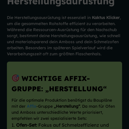
Herstellungsaurüstung
Die Herstellungsausrüstung ist essenziell in
Kaktus Klicker
,
um die gesammelten Rohstoffe effizient zu verarbeiten.
Während die Ressourcen-Ausrüstung für den Nachschub
sorgt, bestimmt deine Herstellungsausrüstung, wie schnell
und materialsparend dein Amboss und dein Schmelzofen
arbeiten. Besonders im späteren Spielverlauf wird die
Verarbeitungszeit oft zum größten Flaschenhals.
WICHTIGE AFFIX-
GRUPPE: „HERSTELLUNG“
Für die optimale Produktion benötigst du Baupläne
mit der
Affix
-Gruppe
„Herstellung“
. Da man für Ofen
und Amboss unterschiedliche Werte priorisiert,
empfehlen wir zwei spezialisierte Sets:
Ofen-Set:
Fokus auf Schmelzeffizienz und