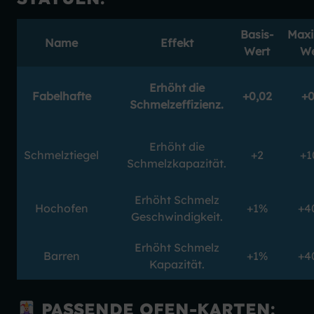
Basis-
Maxi
Name
Effekt
Wert
We
Erhöht die
Fabelhafte
+0,02
+0
Schmelzeffizienz.
Erhöht die
Schmelztiegel
+2
+1
Schmelzkapazität.
Erhöht Schmelz
Hochofen
+1%
+4
Geschwindigkeit.
Erhöht Schmelz
Barren
+1%
+4
Kapazität.
PASSENDE OFEN-KARTEN: