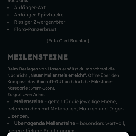
Baupläne:
Anfänger-Axt
Anfänger-Spitzhacke
Rissiger Zwergentöter
Flora-Panzerbrust
[Foto Chat Bauplan]
MEILENSTEINE
Beim Besiegen von Hasen erhältst du manchmal die
Nachricht
„Neuer Meilenstein erreicht“
. Öffne über den
Kompass
das
Aincraft-GUI
und dort die
Milestone-
Kategorie
(Stern-Icon).
Es gibt zwei Arten:
Meilensteine
– gelten für die jeweilige Ebene,
belohnen dich mit Materialien, Münzen und Jäger-
Lizenzen.
Überragende Meilensteine
– besonders wertvoll,
bieten stärkere Belohnungen.