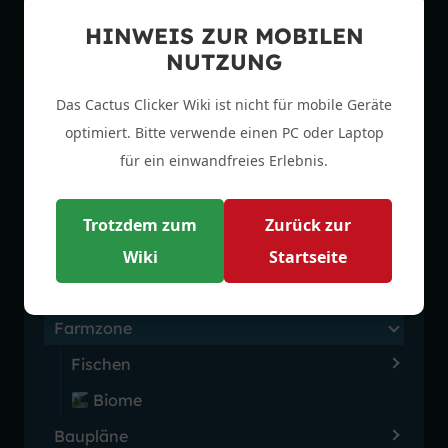
Alle 9 Artikel anzeigen
HINWEIS ZUR MOBILEN
NUTZUNG
Das Cactus Clicker Wiki ist nicht für mobile Geräte
optimiert. Bitte verwende einen PC oder Laptop
Allgemeines
für ein einwandfreies Erlebnis.
Fabrik
Tower Defense
Trotzdem zum
Zurück zur
Wiki
Startseite
Stadt
Aincraft
Farmzone
Fischen
Biome
Baupläne