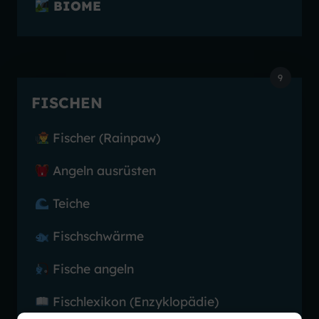
BIOME
9
FISCHEN
Fischer (Rainpaw)
Angeln ausrüsten
Teiche
Fischschwärme
Fische angeln
Fischlexikon (Enzyklopädie)