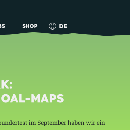
DE
BS
SHOP
K:
OAL-MAPS
Foundertest im September haben wir ein