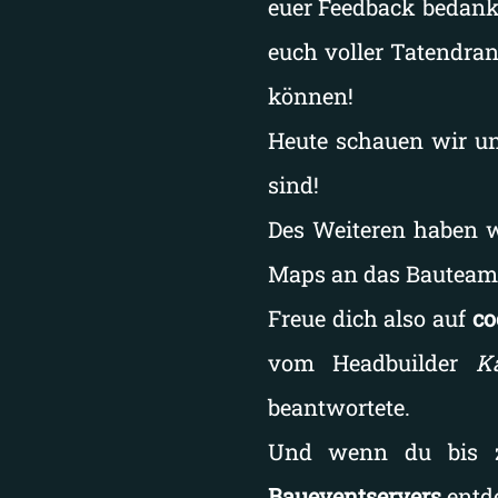
euer Feedback bedank
euch voller Tatendra
können!
Heute schauen wir u
sind!
Des Weiteren haben w
Maps an das Bauteam 
Freue dich also auf
co
vom Headbuilder
K
beantwortete.
Und wenn du bis zu
Baueventservers
entd