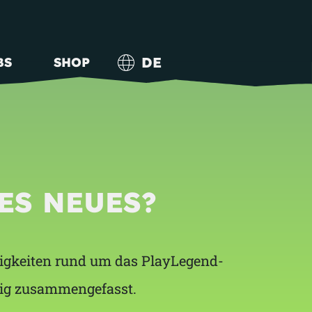
DE
BS
SHOP
ES NEUES?
uigkeiten rund um das PlayLegend-
ig zusammengefasst.