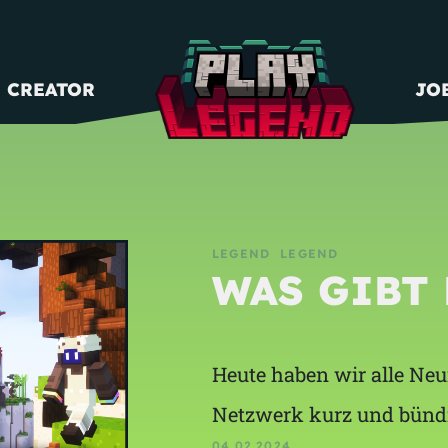
CREATOR
JO
LEGEND
LEGEND
WAS GIBT 
Heute haben wir alle Ne
Netzwerk kurz und bünd
04.02.2024