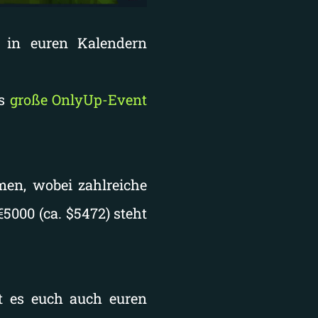
 in euren Kalendern
as
große OnlyUp-Event
mmen, wobei zahlreiche
5000 (ca. $5472) steht
t es euch auch euren