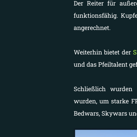
Der Reiter für auße
funktionsfähig. Kup
angerechnet.
Weiterhin bietet der
S
und d
as Pfeiltalent ge
Schließlich wurden 
wurden, um starke FPS
Bedwars, Skywars un