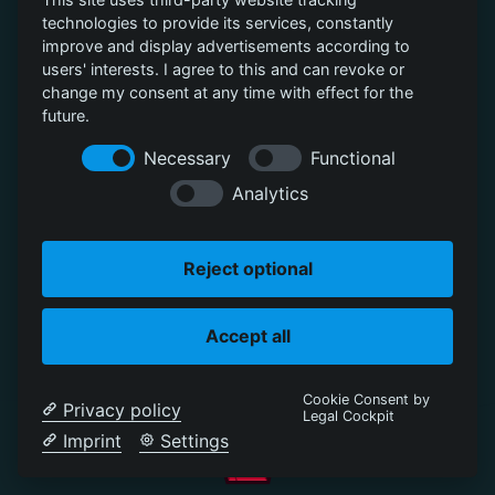
vor, interne Spielregeln festzulegen. Diese Spielregeln
technologies to provide its services, constantly
können jederzeit geändert, angepasst und erweitert
improve and display advertisements according to
werden, sofern der Nutzer auf die Änderungen hingewiesen
users' interests. I agree to this and can revoke or
change my consent at any time with effect for the
wird. Die Spielregeln sind integraler Bestandteil dieser
future.
AGB.
Necessary
Functional
Analytics
(2) Die Spielregeln sind nach einschlägiger Rechtsprechung
nicht gerichtlich überprüfbar, sofern diese keine
Reject optional
unmittelbaren Auswirkungen auf vertragliche
Verpflichtungen haben.
Accept all
(3) Der Nutzer verpflichtet sich, beim Spielen die folgenden
Cookie Consent by
Privacy policy
Legal Cockpit
Verhaltensregeln einzuhalten:
Imprint
Settings